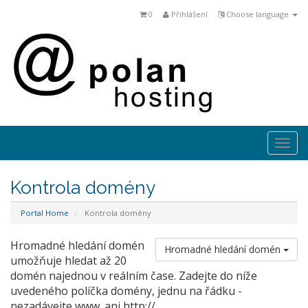
0
Přihlášení
Choose language
Togg
navi
Kontrola domény
Portal Home
Kontrola domény
Hromadné hledání domén
Hromadné hledání domén
umožňuje hledat až 20
domén najednou v reálním čase. Zadejte do níže
uvedeného políčka domény, jednu na řádku -
nezadávejte www. ani http://.