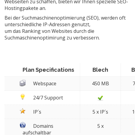
Webseiten zu schaffen, bieten wir Ihnen spezielle SEO-
Hostingpakete an.
Bei der Suchmaschinenoptimierung (SEO), werden oft
unterschiedliche IP-Adressen genutzt,
um das Ranking von Websites durch die
Suchmaschinenoptimirung zu verbessern.
Plan Specifications
Blech
B
Webspace
450 MB
24/7 Support
IP´s
5 x IP´s
1
Domains
5 x
aufschaltbar