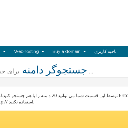
ناحیه کاربری
Buy a domain
Webhosting
er
جستجوگر دامنه
برای جستجوی نام مناسب برای دامنه ی شما ...
توسط این قسمت شما می توانید 20 دامنه را با هم جستج
جستجوی خود در ابتدای نام دامنه، لطفا از www. و http:// استفاده نکنید.