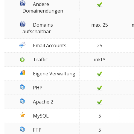
Andere
Domainendungen
Domains
max. 25
m
aufschaltbar
Email Accounts
25
Traffic
inkl.*
Eigene Verwaltung
PHP
Apache 2
MySQL
5
FTP
5