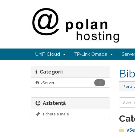
UniFi Cloud
TP-Link Omada
Serv
Bib
Categorii
vServer
1
Portalu
Asistență
Tichetele mele
Cat
vSe