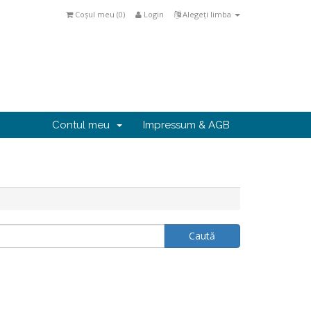
Coșul meu (
0
)
Login
Alegeți limba
Contul meu
Impressum & AGB