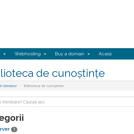
er
Webhosting
Buy a domain
Acasă
lioteca de cunoștințe
l clienților
Biblioteca de cunoștințe
egorii
rver
1